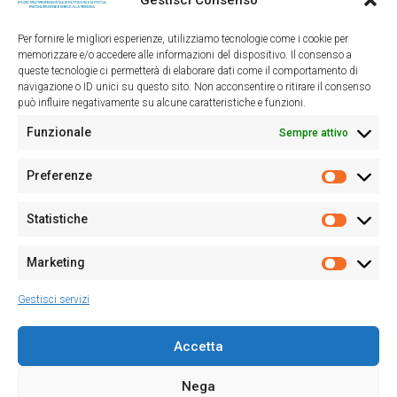
SEDE ODERZO
Per fornire le migliori esperienze, utilizziamo tecnologie come i cookie per
memorizzare e/o accedere alle informazioni del dispositivo. Il consenso a
queste tecnologie ci permetterà di elaborare dati come il comportamento di
Piazza Grande, 10 - Oderzo 31046
navigazione o ID unici su questo sito. Non acconsentire o ritirare il consenso
0438 1963477
può influire negativamente su alcune caratteristiche e funzioni.
info@nutrigenimed.it
Funzionale
Sempre attivo
Preferenze
Prefere
PRIVACY
Statistiche
Dichiarazione sulla Privacy (UE)
Statisti
Cookie Policy (UE)
Disconoscimento
Marketing
Marketi
Imprint
Gestisci servizi
SOCIAL
PRENOTA IL TUO
Accetta
PERCORSO
Nega